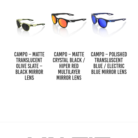
CAMPO – Matte
CAMPO – Matte
CAMPO – Polished
Translucent
Crystal Black /
Transluscent
Olive Slate –
HiPER Red
Blue / Electric
Black Mirror
Multilayer
Blue Mirror Lens
Lens
Mirror Lens