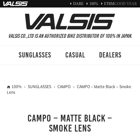
DARE
100%
ETRM
GOOD YEAR
VALSIS CO.,LTD is an authorized Bike distributor of 100% in Japan.
SUNGLASSES
CASUAL
DEALERS
100%
SUNGLASSES
CAMPO
CAMPO – Matte Black – Smoke
Lens
CAMPO – Matte Black –
Smoke Lens