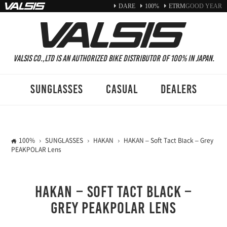
DARE
100%
ETRM
GOOD YEAR
VALSIS CO.,LTD is an authorized Bike distributor of 100% in Japan.
SUNGLASSES
CASUAL
DEALERS
100%
SUNGLASSES
HAKAN
HAKAN – Soft Tact Black – Grey
PEAKPOLAR Lens
HAKAN – Soft Tact Black –
Grey PEAKPOLAR Lens