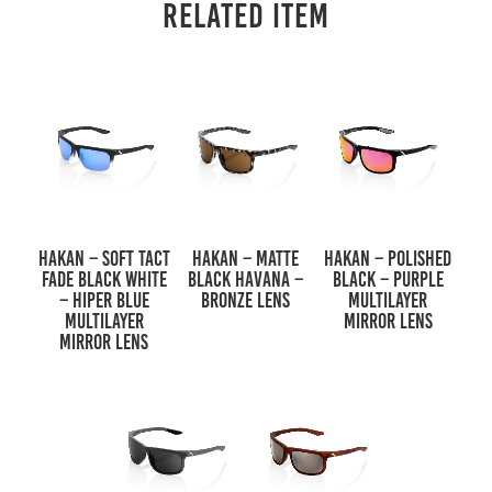
RELATED ITEM
HAKAN – Soft Tact
HAKAN – Matte
HAKAN – Polished
Fade Black White
Black Havana –
Black – Purple
– HiPER Blue
Bronze Lens
Multilayer
Multilayer
Mirror Lens
Mirror Lens